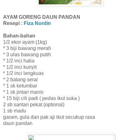
AYAM GORENG DAUN PANDAN
Resepi :
Fiza Nordin
Bahan-bahan
1/2 ekor ayam (1kg)
* 3 biji bawang merah
* 3 ulas bawang putih
* 1/2 inci halia
* 1/2 inci kunyit
* 1/2 inci lengkuas
* 2 batang serai
* 1 sk ketumbar
* 1 sk jintan manis
* 15 biji cili padi ( pedas ikut suka )
2 sb santan pekat (optional)
1 sb madu
garam, gula dan pak aji ikut secukup rasa
daun pandan