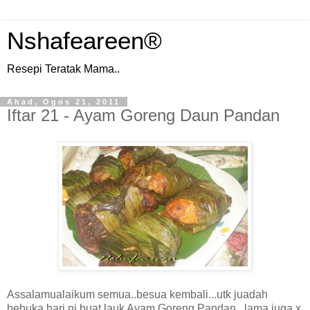
Nshafeareen®
Resepi Teratak Mama..
Ahad, Ogos 21, 2011
Iftar 21 - Ayam Goreng Daun Pandan
Assalamualaikum semua..besua kembali...utk juadah
bebuka hari ni buat lauk Ayam Goreng Pandan...lama juga x