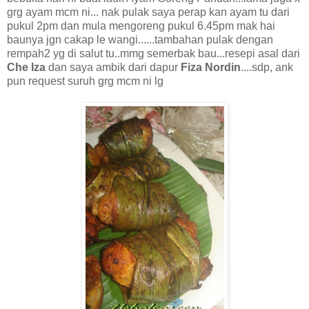
grg ayam mcm ni... nak pulak saya perap kan ayam tu dari
pukul 2pm dan mula mengoreng pukul 6.45pm mak hai
baunya jgn cakap le wangi......tambahan pulak dengan
rempah2 yg di salut tu..mmg semerbak bau...resepi asal dari
Che Iza
dan saya ambik dari dapur
Fiza Nordin
....sdp, ank
pun request suruh grg mcm ni lg