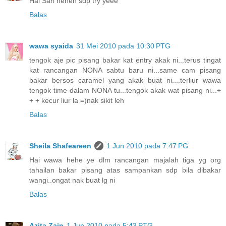
Hai Sari heheh sdp try yeee
Balas
wawa syaida
31 Mei 2010 pada 10:30 PTG
tengok aje pic pisang bakar kat entry akak ni...terus tingat
kat rancangan NONA sabtu baru ni...same cam pisang
bakar bersos caramel yang akak buat ni....terliur wawa
tengok time dalam NONA tu...tengok akak wat pisang ni...+
+ + kecur liur la =)nak sikit leh
Balas
Sheila Shafeareen
1 Jun 2010 pada 7:47 PG
Hai wawa hehe ye dlm rancangan majalah tiga yg org
tahailan bakar pisang atas sampankan sdp bila dibakar
wangi..ongat nak buat lg ni
Balas
Azita Zain
1 Jun 2010 pada 5:43 PTG