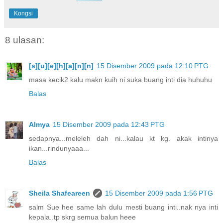
Kongsi
8 ulasan:
[s][u][e][h][a][n][n]
15 Disember 2009 pada 12:10 PTG
masa kecik2 kalu makn kuih ni suka buang inti dia huhuhu
Balas
Almya
15 Disember 2009 pada 12:43 PTG
sedapnya...meleleh dah ni...kalau kt kg. akak intinya
ikan...rindunyaaa...
Balas
Sheila Shafeareen
15 Disember 2009 pada 1:56 PTG
salm Sue hee same lah dulu mesti buang inti..nak nya inti
kepala..tp skrg semua balun heee