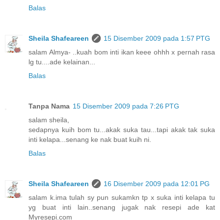
Balas
Sheila Shafeareen
15 Disember 2009 pada 1:57 PTG
salam Almya- ..kuah bom inti ikan keee ohhh x pernah rasa
lg tu....ade kelainan...
Balas
Tanpa Nama
15 Disember 2009 pada 7:26 PTG
salam sheila,
sedapnya kuih bom tu...akak suka tau...tapi akak tak suka
inti kelapa...senang ke nak buat kuih ni.
Balas
Sheila Shafeareen
16 Disember 2009 pada 12:01 PG
salam k.ima tulah sy pun sukamkn tp x suka inti kelapa tu
yg buat inti lain..senang jugak nak resepi ade kat
Myresepi.com