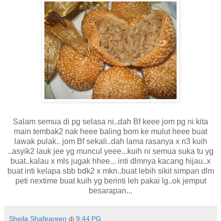
Salam semua di pg selasa ni..dah Bf keee jom pg ni kita
main tembak2 nak heee baling bom ke mulut heee buat
lawak pulak.. jom Bf sekali..dah lama rasanya x n3 kuih
..asyik2 lauk jee yg muncul yeee...kuih ni semua suka tu yg
buat..kalau x mls jugak hhee... inti dlmnya kacang hijau..x
buat inti kelapa sbb bdk2 x mkn..buat lebih sikit simpan dlm
peti nextime buat kuih yg berinti leh pakai lg..ok jemput
besarapan...
Sheila Shafeareen
di
9:44 PG